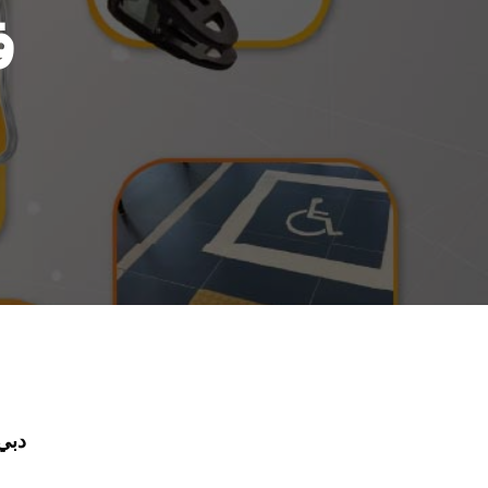
ف
دبي