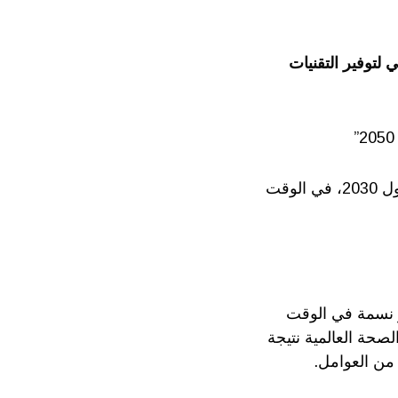
لتوفير التقنيات
خبراء دوليون:” أكثر من ملياري شخص بحاجة إلى منتج مساعد واحد على الأقل بحلول 2030، في الوقت
بين 10-15% من أي مجتمع ويصل عددهم الى 1.3 مليار نسمة في الوقت
توقعات منظمة الصحة العالمية نتيجة
 من العوامل.