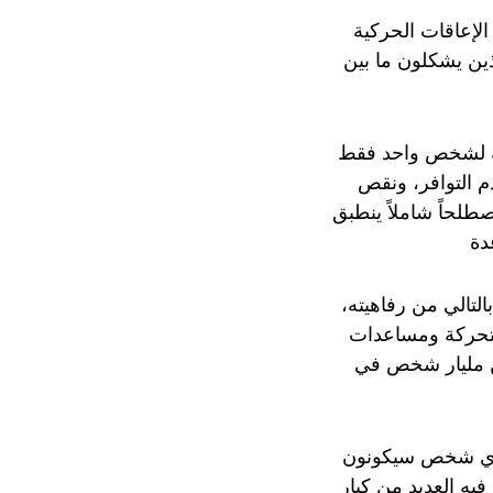
من 4500 تقنية عالمية، تخدم الإعاقات الحركية
ذين يشكلون ما بين
‪ ووفقاً لمنظمة الصحة العالمية، فإن إمكانية الوصول إلى التكنولوجيا المساعدة متاحة لشخص واحد فقط
 التوافر، ونقص
طلحاً شاملاً ينطبق
دة
التالي من رفاهيته،
متحركة ومساعدات
من مليار شخص في
اري شخص سيكونون
2، في الوقت الذي يحتاج فيه العديد من كبار